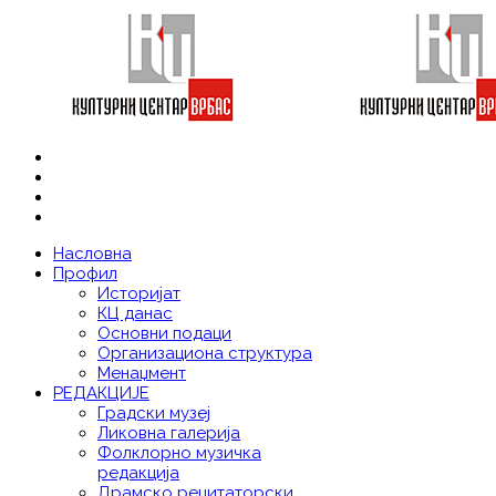
Насловна
Профил
Историјат
КЦ данас
Основни подаци
Организациона структура
Менаџмент
РЕДАКЦИЈЕ
Градски музеј
Ликовна галерија
Фолклорно музичка
редакција
Драмско рецитаторски