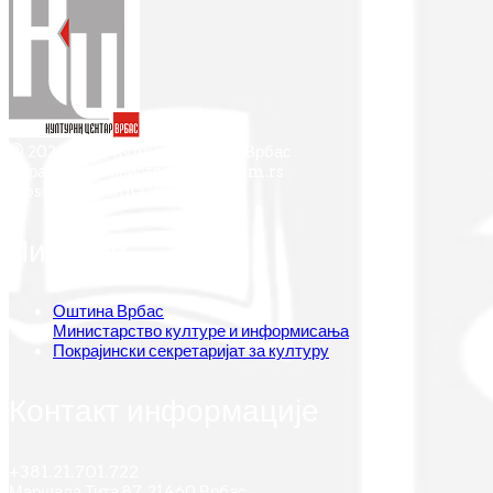
© 2022-2026 Културни центар Врбас
Израда и администрација: aXiom.rs
Hosting by Oblak+
Линкови
Оштина Врбас
Министарство културе и информисања
Покрајински секретаријат за културу
Контакт информације
+381.21.701.722
Маршала Тита 87, 21460 Врбас