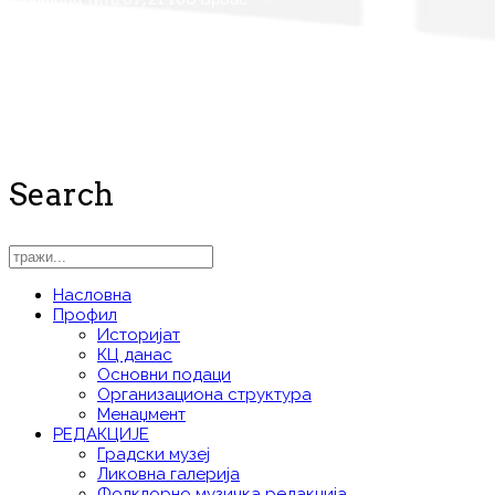
info@kcvrbas.org
www.kcvrbas.org
Search
Насловна
Профил
Историјат
КЦ данас
Основни подаци
Организациона структура
Менаџмент
РЕДАКЦИЈЕ
Градски музеј
Ликовна галерија
Фолклорно музичка редакција