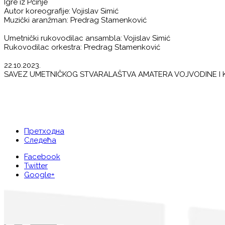
Igre iz Pčinje
Autor koreografije: Vojislav Simić
Muzički aranžman: Predrag Stamenković
Umetnički rukovodilac ansambla: Vojislav Simić
Rukovodilac orkestra: Predrag Stamenković
22.10.2023.
SAVEZ UMETNIČKOG STVARALAŠTVA AMATERA VOJVODINE I 
Претходна
Следећа
Facebook
Twitter
Google+