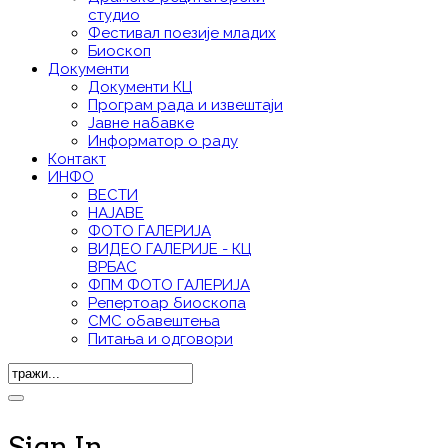
студио
Фестивал поезије младих
Биоскоп
Документи
Документи КЦ
Програм рада и извештаји
Јавне набавке
Информатор о раду
Контакт
ИНФО
ВЕСТИ
НАЈАВЕ
ФОТО ГАЛЕРИЈА
ВИДЕО ГАЛЕРИЈE - КЦ
ВРБАС
ФПМ ФОТО ГАЛЕРИЈА
Репертоар биоскопа
СМС обавештења
Питања и одговори
Sign In