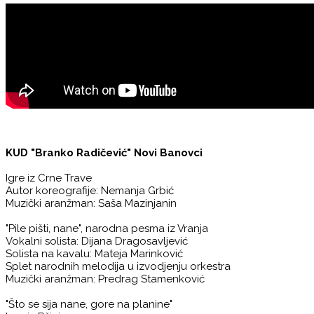
KUD "Branko Radičević" Novi Banovci
Igre iz Crne Trave
Autor koreografije: Nemanja Grbić
Muzički aranžman: Saša Mazinjanin
"Pile pišti, nane", narodna pesma iz Vranja
Vokalni solista: Dijana Dragosavljević
Solista na kavalu: Mateja Marinković
Splet narodnih melodija u izvodjenju orkestra
Muzički aranžman: Predrag Stamenković
"Što se sija nane, gore na planine"