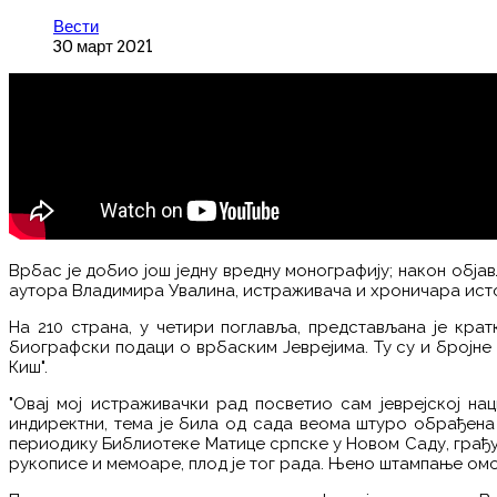
Вести
30 март 2021
Врбас је добио још једну вредну монографију; након објав
аутора Владимира Увалина, истраживача и хроничара ист
На 210 страна, у четири поглавља, представљана је крат
биографски подаци о врбаским Јеврејима. Ту су и бројне 
Киш".
"Овај мој истраживачки рад посветио сам јеврејској нац
индиректни, тема је била од сада веома штуро обрађена
периодику Библиотеке Матице српске у Новом Саду, грађу 
рукописе и мемоаре, плод је тог рада. Њено штампање омо