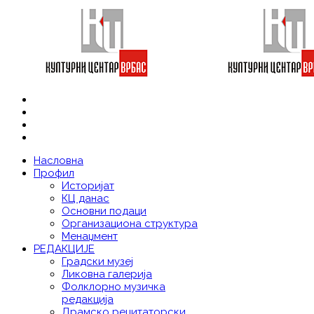
Насловна
Профил
Историјат
КЦ данас
Основни подаци
Организациона структура
Менаџмент
РЕДАКЦИЈЕ
Градски музеј
Ликовна галерија
Фолклорно музичка
редакција
Драмско рецитаторски