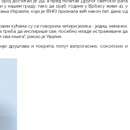
 број достигао је 351, а пред почетак Другог светског рата
и у нашем граду, тако да 1946. године у Врбасу живи 41, у
ања Израела, који је ФНРЈ признала већ након пет дана од
вим кућама су се говорила четири језика - јидиш, немачки,
ија треба да инспирише све, посебно младе истраживаче да
ова књига", рекао је Увалин.
ији друштава и покрета, попут ватрогасних, соколских и