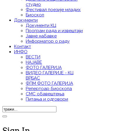
студио
Фестивал поезије младих
Биоскоп
Документи
Документи КЦ
Програм рада и извештаји
Јавне набавке
Информатор о раду
Контакт
ИНФО
ВЕСТИ
НАЈАВЕ
ФОТО ГАЛЕРИЈА
ВИДЕО ГАЛЕРИЈE - КЦ
ВРБАС
ФПМ ФОТО ГАЛЕРИЈА
Репертоар биоскопа
СМС обавештења
Питања и одговори
Sign In