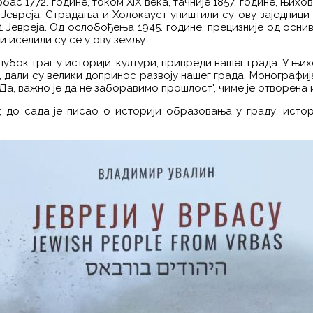
ас 1772. године, током XIX века, тачније 1857. године, њихов
 Јевреја. Страдања и Холокауст уништили су ову заједници 
1 Јевреја. Од ослобођења 1945. године, прецизније од оснив
и иселили су се у ову земљу.
бок траг у историји, култури, привреди нашег града. У њихо
а, дали су велики допринос развоју нашег града. Монограф
а, важно је да не заборавимо прошлост', чиме је отворена и 
до сада је писао о историји образовања у граду, истор