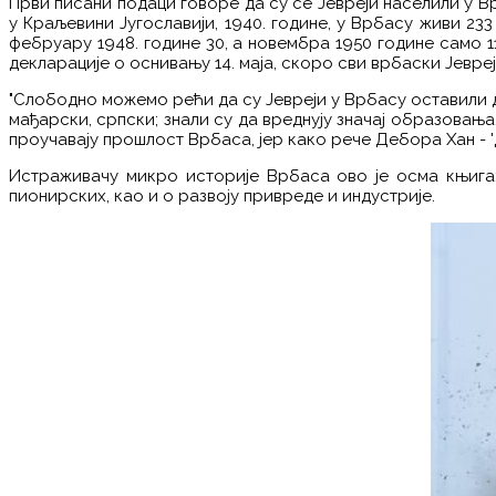
Први писани подаци говоре да су се Јевреји населили у Врб
у Краљевини Југославији, 1940. године, у Врбасу живи 233
фебруару 1948. године 30, а новембра 1950 године само 1
декларације о оснивању 14. маја, скоро сви врбаски Јевреј
"Слободно можемо рећи да су Јевреји у Врбасу оставили ду
мађарски, српски; знали су да вреднују значај образовањ
проучавају прошлост Врбаса, јер како рече Дебора Хан - 'Д
Истраживачу микро историје Врбаса ово је осма књига; 
пионирских, као и о развоју привреде и индустрије.