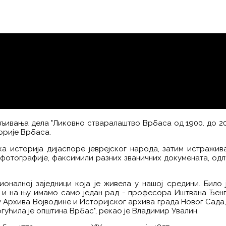
љивања дела "Ликовно стваралаштво Врбаса од 1900. до 2017.
орије Врбаса.
ка историја дијаспоре јеврејског народа, затим истражива
фотографије, факсимили разних званичних докумената, одлу
ионалној заједници која је живела у нашој средини. Било
 и на њу имамо само један рад - професора Иштвана Ђенг
Архива Војводине и Историјског архива града Новог Сада, к
гућила је општина Врбас", рекао је Владимир Увалин.