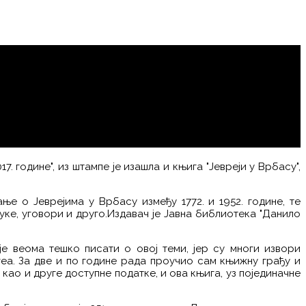
 године", из штампе је изашла и књига "Јевреји у Врбасу",
ње о Јеврејима у Врбасу између 1772. и 1952. године, те
ке, уговори и друго.Издавач је Јавна библиотека "Данило
 је веома тешко писати о овој теми, јер су многи извори
еа. За две и по године рада проучио сам књижну грађу и
ао и друге доступне податке, и ова књига, уз појединачне