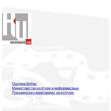
© 2022-2026 Културни центар Врбас
Израда и администрација: aXiom.rs
Hosting by Oblak+
Линкови
Оштина Врбас
Министарство културе и информисања
Покрајински секретаријат за културу
Контакт информације