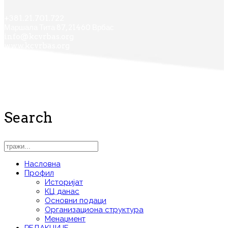
+381.21.701.722
Маршала Тита 87, 21460 Врбас
info@kcvrbas.org
www.kcvrbas.org
Search
Насловна
Профил
Историјат
КЦ данас
Основни подаци
Организациона структура
Менаџмент