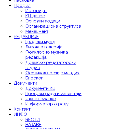
Насловна
Профил
Историјат
КЦ данас
Основни подаци
Организациона структура
Менаџмент
РЕДАКЦИЈЕ
Градски музеј
Ликовна галерија
Фолклорно музичка
редакција
Драмско рецитаторски
студио
Фестивал поезије младих
Биоскоп
Документи
Документи КЦ
Програм рада и извештаји
Јавне набавке
Информатор о раду
Контакт
ИНФО
ВЕСТИ
НАЈАВЕ